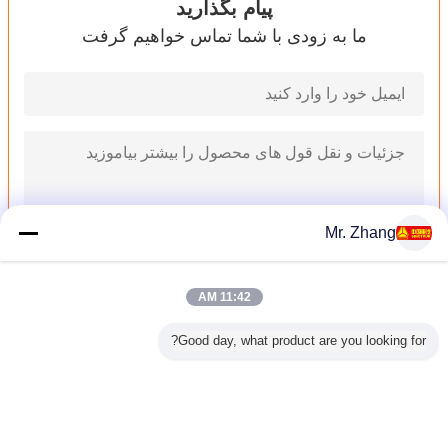
پیام بگذارید
ما به زودی با شما تماس خواهیم گرفت
Mr. Zhang
11:42 AM
کامیون حمل و نقل کامیون راه طولی 8x4 با سیستم ترمز یکبار مصرف هوا
Good day, what product are you looking for?
رانندگی چپ دست HOWO معدن کامیون کمپرسی با ZF8098 دنده ی چرخ دنده ZZ5707V3840CJ
کامیون بزرگ زرد، 6x4 کامیون های دیزلی سرسبز مورد استفاده در معدن ZZ3257N3847A
6X4 8 تجهیزات ساخت و ساز بتن CBM با یک زانو ZZ5257GJBN3641W
HW19710 انتقال تریلر کامیون تریلر چپ دست رانندگی نوع ZZ4257N3247N1B