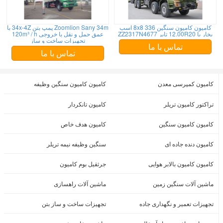
کامیون کامیون سنگین 8x8 336 اسب
Zoomlion Sany 34m پمپ بتن 34x-4Z با
بخار با 12.00R20 تایر ZZ2317N4677
عمق حمل و نقل با خروجی 120m³ / h
تجهیزات ساخت و ساز
تماس با ما
تماس با ما
کامیون کمپرسی معدن
کامیون کامیون سنگین وظیفه
تراکتور کامیون تریلر
کامیون تانکردار
کامیون کامیون سنگین
کامیون هدف خاص
کامیون دنده جاده ای
سنگین وظیفه نیمه تریلر
کامیون کامیون بالابر هوایی
جرثقیل بوم کامیون
ماشین آلات سنگین زمین
ماشین آلات راهسازی
تجهیزات تعمیر و نگهداری جاده
تجهیزات ساخت و ساز بتن