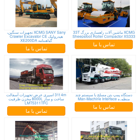
XCMG ماشین آلات راهسازی بزرگ 33T
XCMG SANY Sany تجهیزات سنگین،
Sheepsfoot Roller Compactor XS333
هیدرولیک Crawler Excavator CE
گواهینامه XE200DA
تماس با ما
تماس با ما
دستگاه پمپ بتن مسلح با سیستم چند
31t 4m اسپری عرض تجهیزات آسفالت
منظوره Man-Machine Interface
ساخت و ساز 8000L مخزن ظرفیت
LMT5311TFC
تماس با ما
تماس با ما