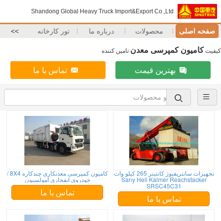
Shandong Global Heavy Truck Import&Export Co.,Ltd
صفحه اصلی
محصولات
درباره ما
تور کارخانه
>>
کامیون کمپرسی معدن
کیفیت
تامین کننده
بهترین قیمت
تماس با ما
تجهیزات سانتریفیوژ کانتینر 265 کیلو وات
کامیون کمپرسی معدنکاری چندکاره 8X4 /
Sany Heli Kalmer Reachstacker
خودروی انفجاری امولسیون
SRSC45C31
تماس با ما
تماس با ما