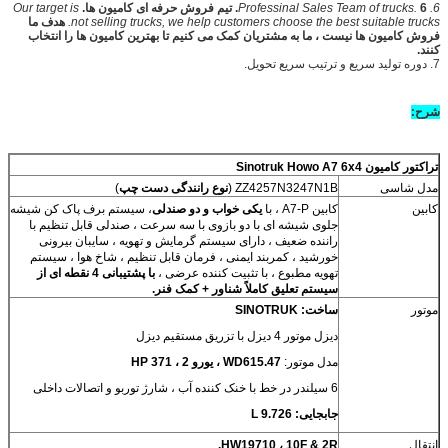
6. Professinal Sales Team of trucks.
6. تیم فروش حرفه ای کامیون ها.
Our target is
not selling trucks, we help customers choose the best suitable trucks.
هدف ما
فروش کامیون ها نیست ، ما به مشتریان کمک می کنیم تا بهترین کامیون ها را انتخاب
کنند.
7. دوره تولید سریع و ترتیب سریع تحویل.
شرح:
تراکتور کامیون Sinotruk Howo A7 6x4
مدل شاسی
ZZ4257N3247N1B (
نوع رانندگی دست چپ
)
کابین
کابین A7-P ، با
یکی
خواب و دو صندلی
، سیستم برف پاک کن شیشه
جلوی شیشه ای با دو بازوی با سه سرعت ، صندلی قابل تنظیم با
راننده ضعیف ، دارای سیستم گرمایش و تهویه ، سایبان بیرونی
خورشید ، کمربند ایمنی ، فرمان قابل تنظیم ، شاخ هوا ، سیستم
تهویه مطبوع ، با تثبیت کننده عرضی ،
با
پشتیبانی 4 نقطه ای از
سیستم تعلیق کاملاً شناور + کمک فنر.
موتور
ساخت: SINOTRUK
دیزل موتور 4 دیزل با تزریق مستقیم دیزل
مدل موتور:
WD615.47 ، یورو 2 ، 371 HP
6 سیلندر در خط با خنک کننده آب ، شارژ توربو و اتصالات داخلی
جابجایی: 9.726 L
انتقال
HW19710 ، 10F & 2R.