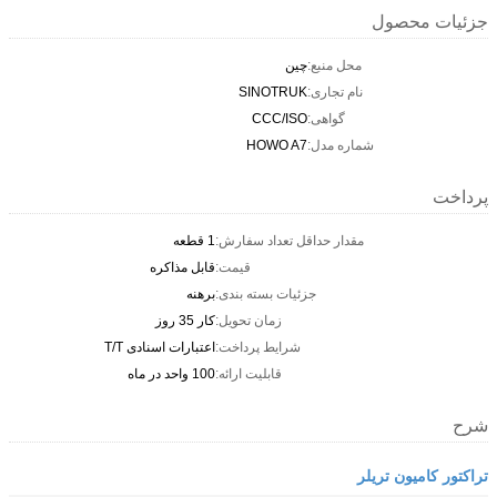
جزئیات محصول
محل منبع:
چين
نام تجاری:
SINOTRUK
گواهی:
CCC/ISO
شماره مدل:
HOWO A7
پرداخت
مقدار حداقل تعداد سفارش:
1 قطعه
قیمت:
قابل مذاکره
جزئیات بسته بندی:
برهنه
زمان تحویل:
کار 35 روز
شرایط پرداخت:
اعتبارات اسنادی T/T
قابلیت ارائه:
100 واحد در ماه
شرح
تراکتور کامیون تریلر