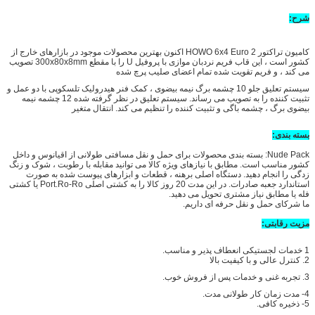
شرح:
کامیون تراکتور HOWO 6x4 Euro 2 اکنون بهترین محصولات موجود در بازارهای خارج از
کشور است ، این قاب فریم نردبان موازی با پروفیل U را با مقطع 300x80x8mm تصویب
می کند ، و فریم تقویت شده تمام اعضای صلیب پرچ شده
سیستم تعلیق جلو 10 چشمه برگ نیمه بیضوی ، کمک فنر هیدرولیک تلسکوپی با دو عمل و
تثبیت کننده را به تصویب می رساند. سیستم تعلیق در نظر گرفته شده 12 چشمه نیمه
بیضوی برگ ، چشمه باگی و تثبیت کننده را تنظیم می کند. انتقال متغیر
بسته بندی:
Nude Pack: بسته بندی محصولات برای حمل و نقل مسافتی طولانی از اقیانوس و داخل
کشور مناسب است. مطابق با نیازهای ویژه کالا می توانید مقابله با رطوبت ، شوک و زنگ
زدگی را انجام دهید. دستگاه اصلی برهنه ، قطعات و ابزارهای پیوست شده به صورت
استاندارد جعبه صادرات. در این مدت 20 روز کالا را به کشتی اصلی Port.Ro-Ro یا کشتی
فله یا مطابق نیاز مشتری تحویل می دهید.
ما شرکای حمل و نقل حرفه ای داریم.
مزیت رقابتی:
1
خدمات لجستیکی انعطاف پذیر و مناسب.
2. کنترل عالی و با کیفیت بالا
3. تجربه غنی و خدمات پس از فروش خوب.
4- مدت زمان کار طولانی مدت.
5- ذخیره کافی.