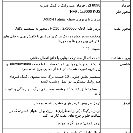
فرمان
ZF8098 ، فرمان هیدرولیک با کمک قدرت
محور جلو
HF9 ، 1x9000 KGS
فرمان با پرتوهای سطح مقطع DoubleT
محور عقب
ترمز طبل HC16 ، 2x16000 KGS ، مجهز به سیستم ABS.
محفظه محور فشرده ، تک مرکزی مرکزی با کاهش توپی و قفل های
افتراقی بین چرخ ها و محورها.
نسبت: 4.42
پروانه شافت
شفت اتصال مشترک دوتایی با فلنج اتصال جناغی
شاسی
قاب: قاب نردبان موازی با مشخصات U با قطعه 300x80x8mm و
زیر فریم تقویت شده تمام اعضای صلیب پرچ شده سرد
سیستم تعلیق جلویی: 10 چشمه برگ نیمه بیضوی ، کمک فنرهای
هیدرولیک تلسکوپی دو عمل و تثبیت کننده
سیستم تعلیق عقب: 12 چشمه نیمه بیضی برگ ، بهار باگی و تثبیت
کننده
ترمز
ترمز سرویس: ترمز هوای فشرده شده دو مدار
ترمز پارکینگ (ترمز اضطراری): انرژی بهار ، هوای فشرده که در
شافت جلو و چرخ های عقب کار می کند
ترمز کمکی: ترمز اگزوز موتور
برق
ولتاژ عامل: 24 ولت ، منفی مبتنی بر