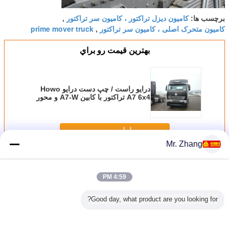
کامیون دیزل تراکتور ، کامیون سر تراکتور
برچسب ها:
,
کامیون متحرک اصلی ، کامیون سر تراکتور
prime mover truck
,
بهترين قيمت رو براي
درایو راست / چپ دست درایو Howo
A7 6x4 تراکتور با کابین A7-W و محور
جلو 9 تن
ادامه هید
Mr. Zhang
تراکتور کامیون تریلر
بیش
4:59 PM
Good day, what product are you looking for?
یلر تراکتور
دفترچه راهنما 30T /
کامیون تریلر تراکتور
300L مخزن Howo
دفترچه 
یورو 2 371HP با
Heavy Transport
Sinotruk Howo
A7 Tractor Truck 4