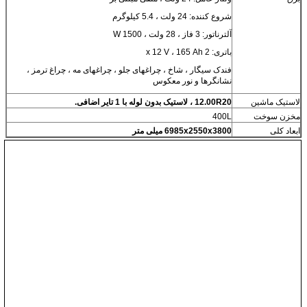
شروع کننده: 24 ولت ، 5.4 کیلوگرم
آلترناتور: 3 فاز ، 28 ولت ، 1500 W
باتری: 2 x 12 V ، 165 Ah
فندک سیگار ، شاخ ، چراغهای جلو ، چراغهای مه ، چراغ ترمز ،
نشانگرها و نور معکوس
لاستیک ماشین
12.00R20 ، لاستیک بدون لوله با 1 تایر اضافی.
مخزن سوخت
400L
ابعاد کلی
6985x2550x3800 میلی متر