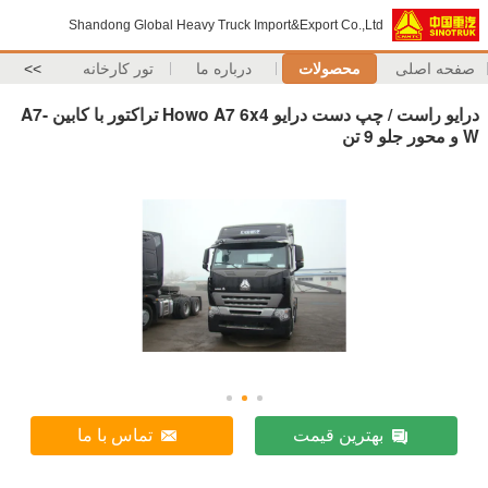
Shandong Global Heavy Truck Import&Export Co.,Ltd
صفحه اصلی
محصولات
درباره ما
تور کارخانه
>>
درایو راست / چپ دست درایو Howo A7 6x4 تراکتور با کابین A7-
W و محور جلو 9 تن
بهترین قیمت
تماس با ما