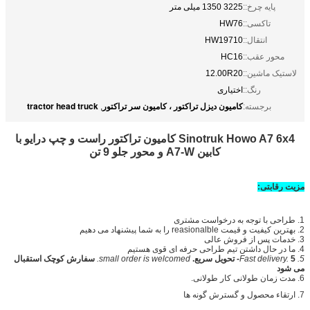
پایه چرخ::
3225 1350 میلی متر
تاکسی::
HW76
انتقال::
HW19710
محور عقب::
HC16
لاستیک ماشین::
12.00R20
رنگ::
اختیاری
کامیون دیزل تراکتور ، کامیون سر تراکتور
tractor head truck
برجسته:
,
Sinotruk Howo A7 6x4 کامیون تراکتور راست و چپ درایو با
کابین A7-W و محور جلو 9 تن
مزیت رقابتی
:
1. طراحی با توجه به درخواست مشتری
2. بهترین کیفیت و قیمت reasionalble را به شما پیشنهاد می دهیم
3. خدمات پس از فروش عالی
4. ما در حال داشتن تیم طراحی حرفه ای قوی هستیم
5. Fast delivery.
5- تحویل سریع.
small order is welcomed.
سفارش کوچک استقبال
می شود
6. مدت زمان طولانی کار طولانی.
7. ارتقاء محصول و گسترش گونه ها